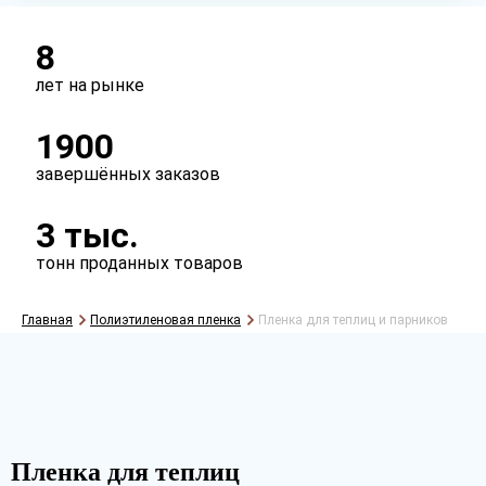
Тип
рукав
полурукав
полотно
8
лет на рынке
1900
завершённых заказов
3 тыс.
тонн проданных товаров
Главная
Полиэтиленовая пленка
Пленка для теплиц и парников
Рассчитать
Пленка для теплиц