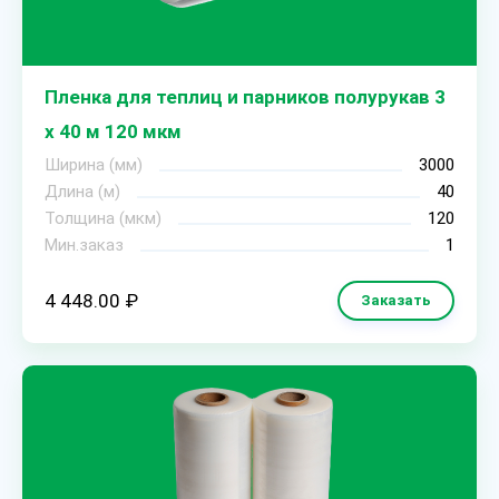
Пленка для теплиц и парников полурукав 3
х 40 м 120 мкм
Ширина (мм)
3000
Длина (м)
40
Толщина (мкм)
120
Мин.заказ
1
4 448.00 ₽
Заказать