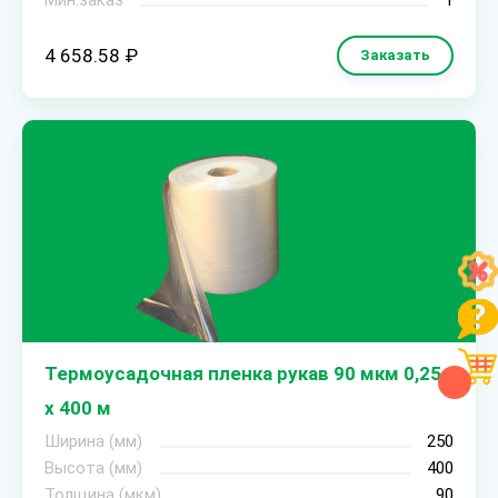
Мин.заказ
1
4 658.58 ₽
Заказать
Термоусадочная пленка рукав 90 мкм 0,25
х 400 м
Ширина (мм)
250
Высота (мм)
400
Толщина (мкм)
90