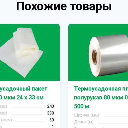
Похожие товары
усадочный пакет
Термоусадочная п
 мкм 24 х 33 см
полурукав 80 мкм 0
500 м
(мм)
240
(мм)
330
Ширина (мм)
 (мкм)
60
Длина (м)
з
1