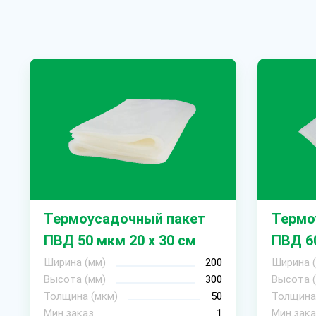
Термоусадочный пакет
Термо
ПВД 50 мкм 20 х 30 см
ПВД 60
Ширина (мм)
200
Ширина 
Высота (мм)
300
Высота 
Толщина (мкм)
50
Толщина
Мин.заказ
1
Мин.зака