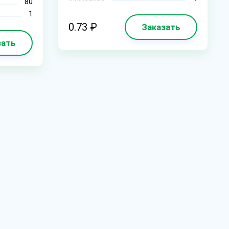
80
1
0.73 ₽
Заказать
зать