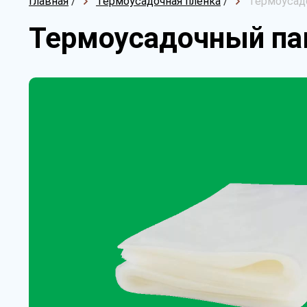
Главная
/
Термоусадочная пленка
/
Термоусадо
Термоусадочный пак