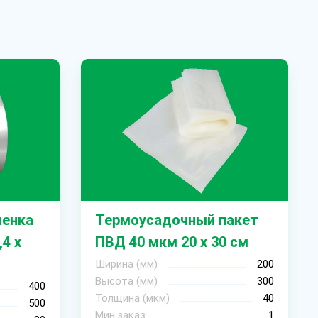
ленка
Термоусадочный пакет
,4 х
ПВД 40 мкм 20 х 30 см
Ширина (мм)
200
Высота (мм)
300
400
Толщина (мкм)
40
500
Мин.заказ
1