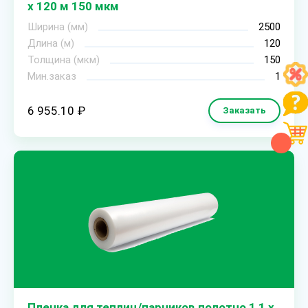
х 120 м 150 мкм
Ширина (мм)
2500
Длина (м)
120
Толщина (мкм)
150
Мин.заказ
1
6 955.10 ₽
Заказать
Пленка для теплиц/парников полотно 1,1 х