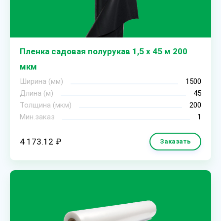
Пленка садовая полурукав 1,5 х 45 м 200
мкм
Ширина (мм)
1500
Длина (м)
45
Толщина (мкм)
200
Мин.заказ
1
4 173.12 ₽
Заказать