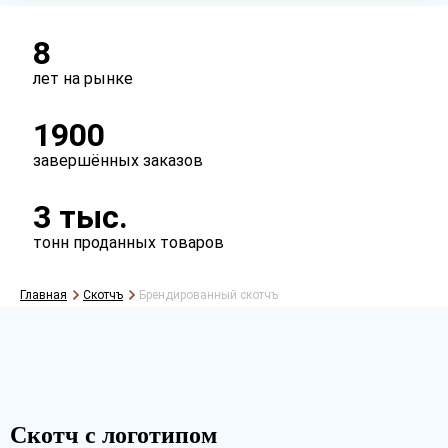
Клеевой слой
каучук
акрил
8
лет на рынке
1900
завершённых заказов
3 тыс.
тонн проданных товаров
Главная
Скотчъ
Брендированный скотчъ
Рассчитать
Скотч с логотипом