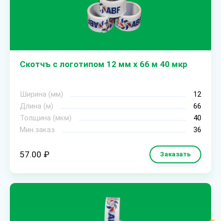
Скотчъ с логотипом 12 мм х 66 м 40 мкр
Ширина (мм)
12
Длина (м)
66
Толщина (мкм)
40
Мин.заказ
36
57.00 ₽
Заказать