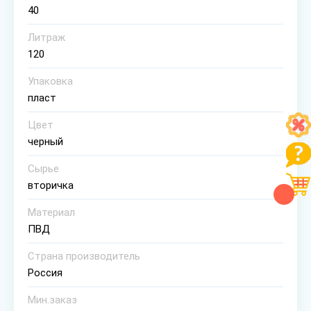
40
Литраж
120
Упаковка
пласт
Цвет
черный
Сырье
вторичка
Материал
ПВД
Страна производитель
Россия
Мин.заказ