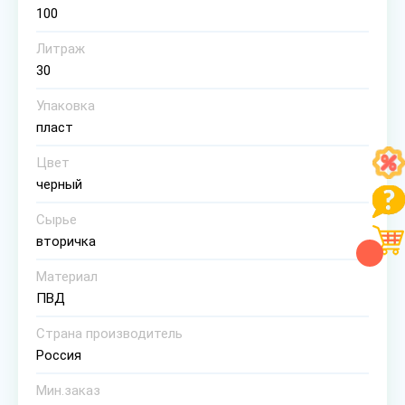
100
Литраж
30
Упаковка
пласт
Цвет
черный
Сырье
вторичка
Материал
ПВД
Страна производитель
Россия
Мин.заказ