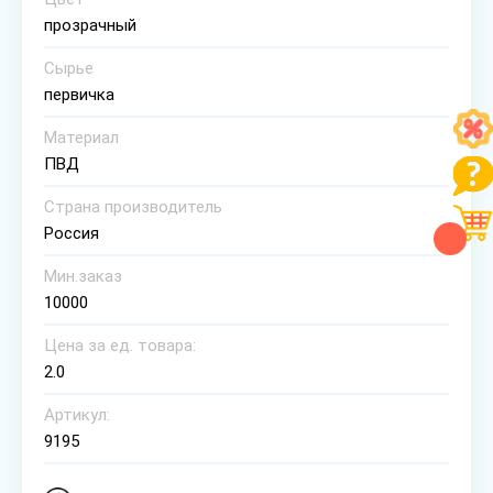
прозрачный
Сырье
первичка
Материал
ПВД
Страна производитель
Россия
Мин.заказ
10000
Цена за ед. товара:
2.0
Артикул:
9195