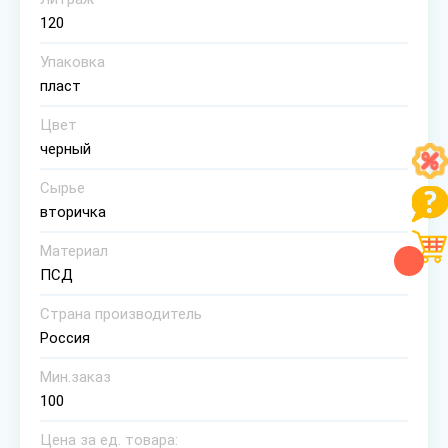
120
Упаковка
пласт
Цвет
черный
Сырье
вторичка
Материал
ПСД
Страна производитель
Россия
Мин.заказ
100
Цена за ед. товара: