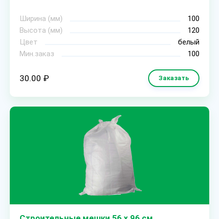
Ширина (мм)
100
Высота (мм)
120
Цвет
белый
Мин.заказ
100
30.00 ₽
Заказать
Строительные мешки 56 х 96 см