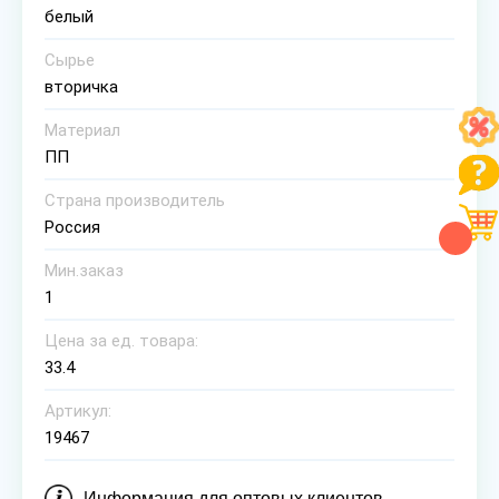
белый
Сырье
вторичка
Материал
ПП
Страна производитель
Россия
Мин.заказ
1
Цена за ед. товара:
33.4
Артикул:
19467
Информация для оптовых клиентов