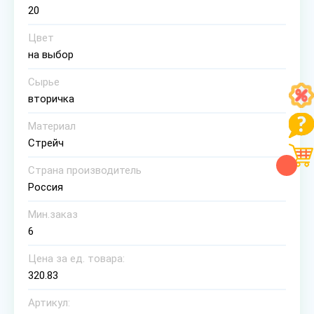
20
Цвет
на выбор
Сырье
вторичка
Материал
Стрейч
Страна производитель
Россия
Мин.заказ
6
Цена за ед. товара:
320.83
Артикул: